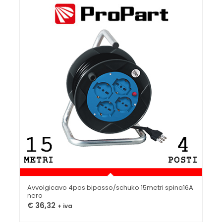
Avvolgicavo 4pos bipasso/schuko 15metri spina16A
nero
€
36,32
+ iva