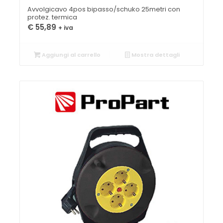
Avvolgicavo 4pos bipasso/schuko 25metri con
protez. termica
€
55,89
+ iva
Aggiungi al carrello
Mostra dettagli