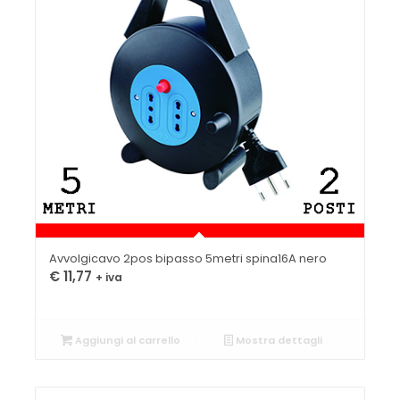
Avvolgicavo 2pos bipasso 5metri spina16A nero
€
11,77
+ iva
Aggiungi al carrello
Mostra dettagli