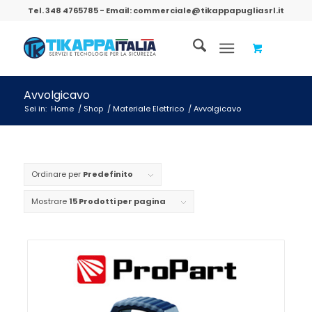
Tel.
348 4765785
- Email:
commerciale@tikappapugliasrl.it
Avvolgicavo
Sei in:
Home
/
Shop
/
Materiale Elettrico
/
Avvolgicavo
Ordinare per
Predefinito
Mostrare
15 Prodotti per pagina