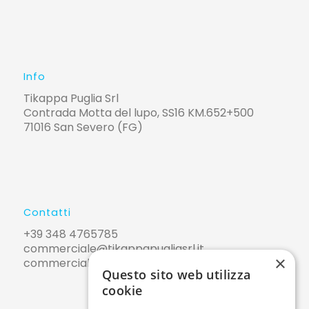
Info
Tikappa Puglia Srl
Contrada Motta del lupo, SS16 KM.652+500
71016 San Severo (FG)
Contatti
+39 348 4765785
commerciale@tikappapugliasrl.it
×
commerciale@pec.tikappapugliasrl.it
Questo sito web utilizza
cookie