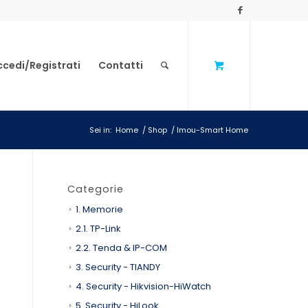
ccedi/Registrati
Contatti
Sei in:
Home
/
Shop
/
Imou-Smart Home
Categorie
1. Memorie
2.1. TP-Link
2.2. Tenda & IP-COM
3. Security - TIANDY
4. Security - Hikvision-HiWatch
5. Security - HiLook