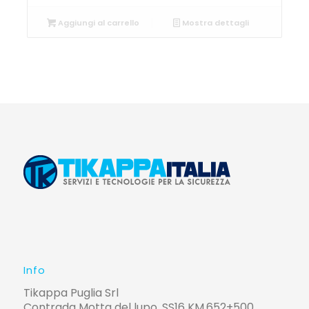
Aggiungi al carrello
Mostra dettagli
Info
Tikappa Puglia Srl
Contrada Motta del lupo, SS16 KM.652+500