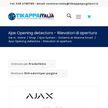
Tel.
348 4765785
- Email:
commerciale@tikappapugliasrl.it
Ajax Opening detectors - Rilevatori di apertura
Sei in:
Home
/
Shop
/
Ajax System - Sistema di Allarme Smart
/
Ajax Opening detectors - Rilevatori di apertura
Ordinare per
Predefinito
Mostrare
15 Prodotti per pagina