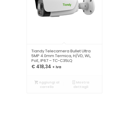
Tiandy Telecamera Bullet Ultra
5MP 4.0mm Termica, H/VD, WL,
PoE, IP67 – TC-C35LQ
€
418,34
+ iva
Aggiungi al
Mostra
carrello
dettagli