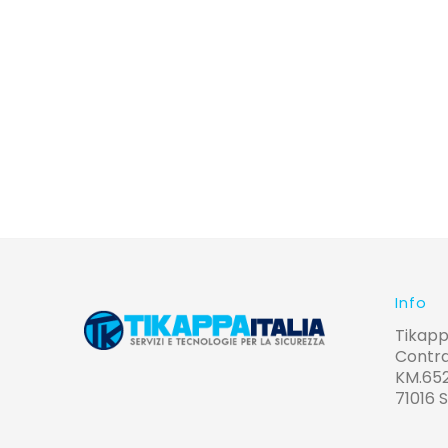
Info
Tikapp
Contra
KM.65
71016 