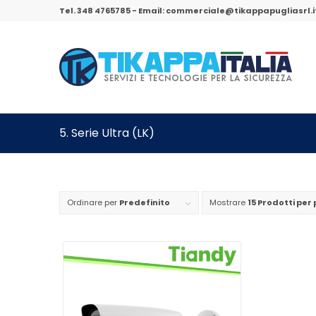
Tel.
348 4765785
- Email:
commerciale@tikappapugliasrl.i
5. Serie Ultra (LK)
Ordinare per
Predefinito
Mostrare
15 Prodotti per