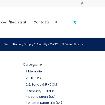
ccedi/Registrati
Contatti
Sei in:
Home
/
Shop
/
3. Security - TIANDY
/
5. Serie Ultra (LK)
Categorie
1. Memorie
2.1. TP-Link
2.2. Tenda & IP-COM
3. Security - TIANDY
1. Serie Spark (SK)
2. Serie Super Lite (SK)