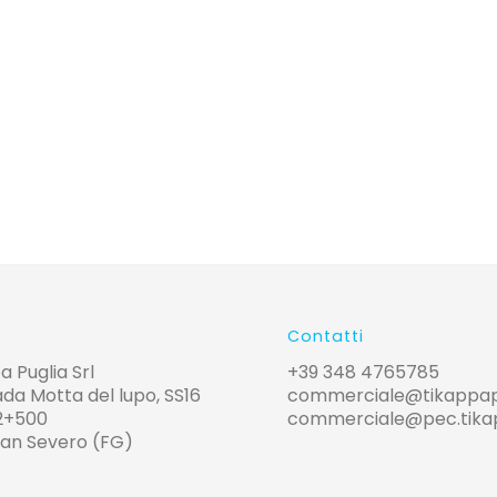
Contatti
a Puglia Srl
+39 348 4765785
da Motta del lupo, SS16
commerciale@tikappapug
2+500
commerciale@pec.tikapp
San Severo (FG)