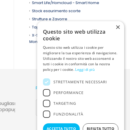
Smart Life/Homcloud - Smart Home
Stock esaurimento scorte
Strutture e Zavorre
×
Tapo TP-Link Smart Home
Questo sito web utilizza
X-Sense Rilevatori di Fumo e CO
cookie
Monossido di Carbonio
Questo sito web utilizza i cookie per
migliorare la tua esperienza di navigazione.
Utilizzando il nostro sito web acconsenti a
tutti i cookie in conformità con la nostra
policy per i cookie.
Leggi di più
STRETTAMENTE NECESSARI
Pagamenti sicuri
PERFORMANCE
liasrl.it
TARGETING
apugliasrl.it
FUNZIONALITÀ
ACCETTA TUTTO
RIFIUTA TUTTO