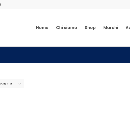
t
Home
Chi siamo
Shop
Marchi
A
 pagina