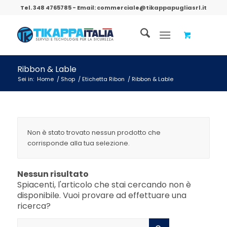
Tel.
348 4765785
- Email:
commerciale@tikappapugliasrl.it
Ribbon & Lable
Sei in:
Home
/
Shop
/
Etichetta Ribon
/
Ribbon & Lable
Non è stato trovato nessun prodotto che
corrisponde alla tua selezione.
Nessun risultato
Spiacenti, l'articolo che stai cercando non è
disponibile. Vuoi provare ad effettuare una
ricerca?