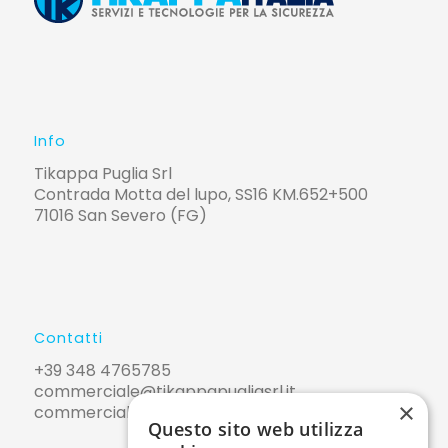
Info
Tikappa Puglia Srl
Contrada Motta del lupo, SS16 KM.652+500
71016 San Severo (FG)
Contatti
+39 348 4765785
commerciale@tikappapugliasrl.it
×
commerciale@pec.tikappapugliasrl.it
Questo sito web utilizza