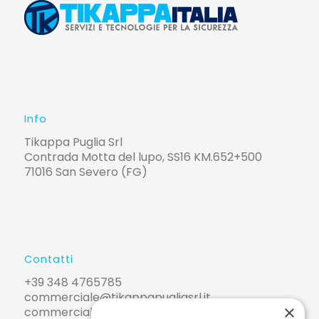
Info
Tikappa Puglia Srl
Contrada Motta del lupo, SS16 KM.652+500
71016 San Severo (FG)
Contatti
+39 348 4765785
commerciale@tikappapugliasrl.it
×
commerciale@pec.tikappapugliasrl.it