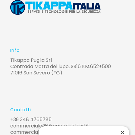
Info
Tikappa Puglia Srl
Contrada Motta del lupo, SS16 KM.652+500
71016 San Severo (FG)
Contatti
+39 348 4765785
commerciale@tikappapugliasrl.it
×
commerciale@pec.tikappapugliasrl.it