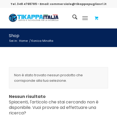
Tel.
348 4765785
- Email:
commerciale@tikappapugliasrl.it
Shop
Sei in:
Home
/
Konica Minolta
Non è stato trovato nessun prodotto che
corrisponde alla tua selezione.
Nessun risultato
Spiacenti, l'articolo che stai cercando non è
disponibile. Vuoi provare ad effettuare una
ricerca?