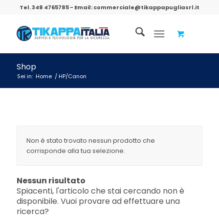
Tel.
348 4765785
- Email:
commerciale@tikappapugliasrl.it
Shop
Sei in:
Home
/
HP/Canon
Non è stato trovato nessun prodotto che
corrisponde alla tua selezione.
Nessun risultato
Spiacenti, l'articolo che stai cercando non è
disponibile. Vuoi provare ad effettuare una
ricerca?