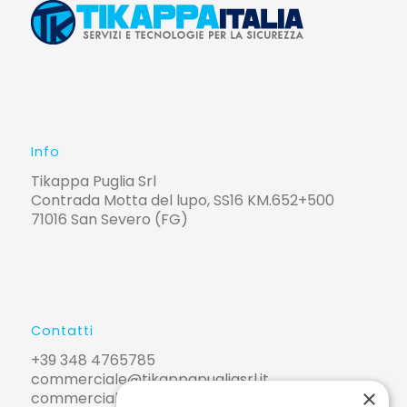
Info
Tikappa Puglia Srl
Contrada Motta del lupo, SS16 KM.652+500
71016 San Severo (FG)
Contatti
+39 348 4765785
commerciale@tikappapugliasrl.it
×
commerciale@pec.tikappapugliasrl.it