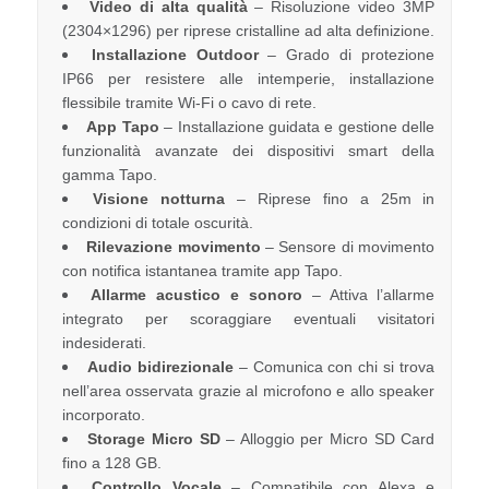
Video di alta qualità
– Risoluzione video 3MP
(2304×1296) per riprese cristalline ad alta definizione.
Installazione Outdoor
– Grado di protezione
IP66 per resistere alle intemperie, installazione
flessibile tramite Wi-Fi o cavo di rete.
App Tapo
– Installazione guidata e gestione delle
funzionalità avanzate dei dispositivi smart della
gamma Tapo.
Visione notturna
– Riprese fino a 25m in
condizioni di totale oscurità.
Rilevazione movimento
– Sensore di movimento
con notifica istantanea tramite app Tapo.
Allarme acustico e sonoro
– Attiva l’allarme
integrato per scoraggiare eventuali visitatori
indesiderati.
Audio bidirezionale
– Comunica con chi si trova
nell’area osservata grazie al microfono e allo speaker
incorporato.
Storage Micro SD
– Alloggio per Micro SD Card
fino a 128 GB.
Controllo Vocale
– Compatibile con Alexa e