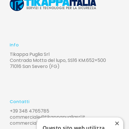
Info
Tikappa Puglia Srl
Contrada Motta del lupo, SS16 KM.652+500
71016 San Severo (FG)
Contatti
+39 348 4765785
commerciale@tikappapugliasrl.it
×
commerciale@pec.tikappapugliasrl.it
Questo sito web utilizza