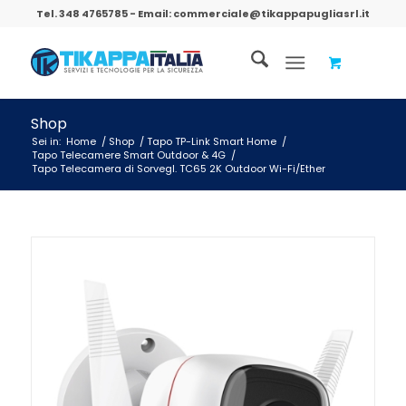
Tel.
348 4765785
- Email:
commerciale@tikappapugliasrl.it
Shop
Sei in:
Home
/
Shop
/
Tapo TP-Link Smart Home
/
Tapo Telecamere Smart Outdoor & 4G
/
Tapo Telecamera di Sorvegl. TC65 2K Outdoor Wi-Fi/Ether