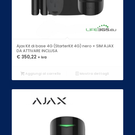
Ajax Kit di base 4G (StarterKit 4G) nero + SIM AJAX
DA ATTIVARE INCLUSA
€
350,22
+ iva
Aggiungi al carrello
Mostra dettagli