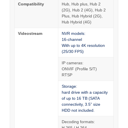
Compatibility
Hub, Hub plus, Hub 2
(2G), Hub 2 (4G), Hub 2
Plus, Hub Hybrid (2G),
Hub Hybrid (4G)
Videostream
NVR models:
16-channel
With up to 4K resolution
(25/30 FPS)
IP cameras:
ONVIF (Profile S/T)
RTSP
Storage:
hard drive with a capacity
of up to 16 TB (SATA
connectivity, 3.5” size
HDD not included.
Decoding formats:
H.265 / H.264