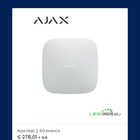
Ajax Hub 2 4G bianco
€
278,01
+ iva