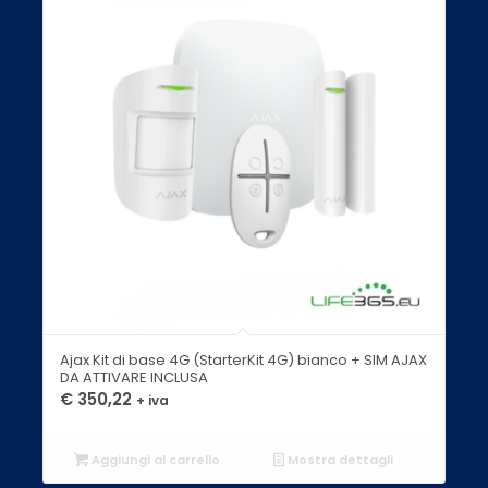
Ajax Kit di base 4G (StarterKit 4G) bianco + SIM AJAX
DA ATTIVARE INCLUSA
€
350,22
+ iva
Aggiungi al carrello
Mostra dettagli