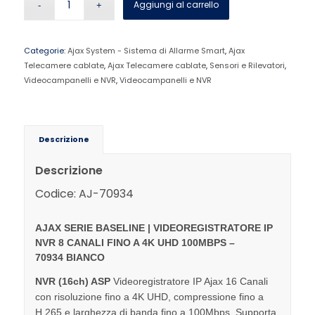
Aggiungi al carrello
Categorie:
Ajax System - Sistema di Allarme Smart
,
Ajax
Telecamere cablate
,
Ajax Telecamere cablate
,
Sensori e Rilevatori
,
Videocampanelli e NVR
,
Videocampanelli e NVR
Descrizione
Descrizione
Codice: AJ-70934
AJAX SERIE BASELINE | VIDEOREGISTRATORE IP
NVR 8 CANALI FINO A 4K UHD 100MBPS –
70934
BIANCO
NVR (16ch) ASP
Videoregistratore IP Ajax 16 Canali
con risoluzione fino a 4K UHD, compressione fino a
H.265 e larghezza di banda fino a 100Mbps. Supporta