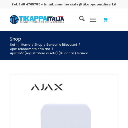
Tel.
348 4765785
- Email:
commerciale@tikappapugliasrl.it
Shop
Sei in:
Home
/
Shop
/
Sensori e Rilevatori
/
Ajax Telecamere cablate
/
Ajax NVR (registratore di rete) (16 canali) bianco