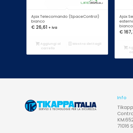
Ajax Telecomando (SpaceControl)
Ajax S
bianco
estern
bianco
€
26,61
+ iva
€
167,
Aggiungi al
Mostra dettagli
Ag
carrello
ca
Info
Tikapp
Contra
KM.65
71016 