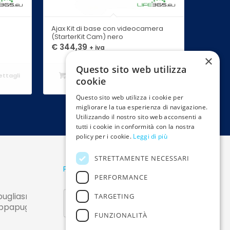
Ajax Kit di base con videocamera
(StarterKit Cam) nero
€
344,39
+ iva
×
Questo sito web utilizza
ttagli
Aggiungi al
Mostra dettagli
cookie
carrello
Questo sito web utilizza i cookie per
migliorare la tua esperienza di navigazione.
Utilizzando il nostro sito web acconsenti a
tutti i cookie in conformità con la nostra
policy per i cookie.
Leggi di più
STRETTAMENTE NECESSARI
Pagamenti sicuri
PERFORMANCE
liasrl.it
TARGETING
apugliasrl.it
FUNZIONALITÀ