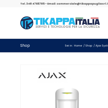
Tel.
348 4765785
- Email:
commerciale@tikappapugliasrl.i
Shop
Sei in:
Home
/
Shop
/
Ajax Sys