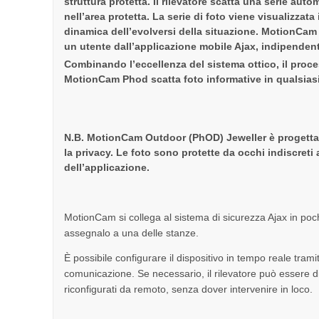
struttura protetta. Il rilevatore scatta una serie aut
nell’area protetta. La serie di foto viene visualizzat
dinamica dell’evolversi della situazione. MotionCam 
un utente dall’applicazione mobile Ajax, indipendent
Combinando l’eccellenza del sistema ottico, il proce
MotionCam Phod scatta foto informative in qualsias
N.B. MotionCam Outdoor (PhOD) Jeweller è progettat
la privacy. Le foto sono protette da occhi indiscreti a
dell’applicazione.
MotionCam si collega al sistema di sicurezza Ajax in pochi
assegnalo a una delle stanze.
È possibile configurare il dispositivo in tempo reale trami
comunicazione. Se necessario, il rilevatore può essere d
riconfigurati da remoto, senza dover intervenire in loco.