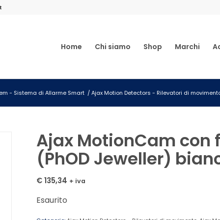
t
Home
Chi siamo
Shop
Marchi
A
tem - Sistema di Allarme Smart
/
Ajax Motion Detectors - Rilevatori di moviment
Ajax MotionCam con fo
(PhOD Jeweller) bian
€
135,34
+ iva
Esaurito