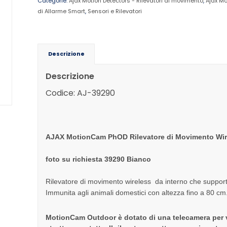
Categorie:
Ajax Motion Detectors - Rilevatori di movimento
,
Ajax Mo
di Allarme Smart
,
Sensori e Rilevatori
Descrizione
Descrizione
Codice: AJ-39290
AJAX MotionCam PhOD Rilevatore di Movimento Wire
foto su richiesta 39290 Bianco
Rilevatore di movimento wireless da interno che supporta
Immunita agli animali domestici con altezza fino a 80 cm
MotionCam Outdoor è dotato di una telecamera per va