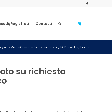
ccedi/Registrati
Contatti
o
/
Ajax MotionCam con foto su richiesta (PhOD Jeweller) bianco
to su richiesta
co