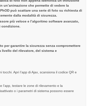
omatica di foto non appena identifica un’intrusione
a in un’animazione che permette di vedere la
PhOD può scattare una serie di foto su richiesta di
emente dalla modalità di sicurezza.
ssore più veloce e l’algoritmo software avanzato,
i condizione.
o per garantire la sicurezza senza compromettere
 livello del rilevatore, del sistema e
 tocchi. Apri l’app di Ajax, scansiona il codice QR e
te l’app, testare le zone di rilevamento e la
isattivato o i parametri di sistema possono essere