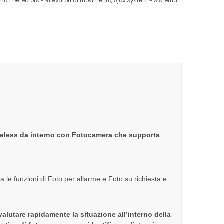
tion Detectors - Rilevatori di movimento
,
Ajax System - Sistema
less da interno con Fotocamera che supporta
 le funzioni di Foto per allarme e Foto su richiesta e
.
lutare rapidamente la situazione all’interno della