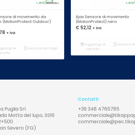
ensore di movimento da
Ajax Sensore di movimento
o (MotionProtect Outdoor)
(MotionProtect) nero
€
52,12
+ iva
78
+ iva
Aggiungi al
Mostra de
giungi al
Mostra dettagli
carrello
rrello
Contatti
a Puglia Srl
+39 348 4765785
da Motta del lupo, SS16
commerciale@tikappapug
2+500
commerciale@pec.tikapp
San Severo (FG)