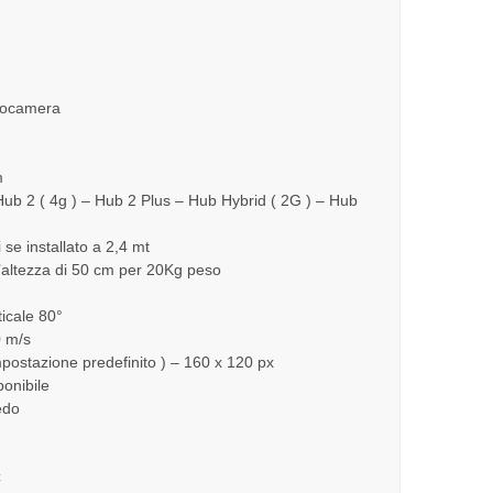
otocamera
m
ub 2 ( 4g ) – Hub 2 Plus – Hub Hybrid ( 2G ) – Hub
se installato a 2,4 mt
’altezza di 50 cm per 20Kg peso
icale 80°
0 m/s
postazione predefinito ) – 160 x 120 px
onibile
edo
С