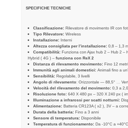
SPECIFICHE TECNICHE
Classificazione:
Rilevatore di movimento IR con f
Tipo Rilevatore:
Wireless
Installazione:
Interni
Altezza consigliata per l’installazione:
0,8 – 1,3 
Compatibilità:
Funziona con Ajax hub 2 – Hub 2 – H
Hybrid ( 4G ) –
funziona con ReX 2
Distanza di rilevamento movimento:
Fino 12 metri 
Immunità agli animali domestici:
Animali fino a un
Sensibilità:
Regolabile, 3 livelli
Angolo di rilevamento
: Orizzontale — 88,5° … Vert
Velocità del rilevamento del movimento:
0,3 a 2,
Risoluzione foto:
640 X 480 px – 320 X 240 px ( im
Illuminazione a infrarossi per scatti notturni:
Disp
Alimentazione:
Batteria CR123A ( x2 ), 3V – a corr
Durata della batteria:
Fino a 3 anni
Sensore di temperatura:
Disponibile
Temperatura di funzionamento:
Da -10°С a +40°