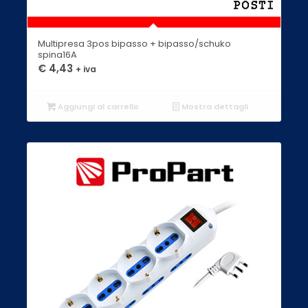
Multipresa 3pos bipasso + bipasso/schuko
spina16A
€
4,43
+ iva
Aggiungi al carrello
Mostra dettagli