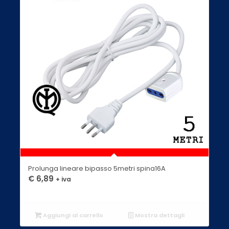
Prolunga lineare bipasso 5metri spina16A
€
6,89
+ iva
Aggiungi al carrello
Mostra dettagli