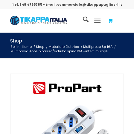
Tel.
348 4765785
- Email:
commerciale@tikappapugliasrl.it
Shop
Sei in:
Home
/
Shop
/
Materiale Elettrico
/
Multiprese Sp 16A
/
Multipresa 4pos bipasso/schuko spina16A +interr. multipli