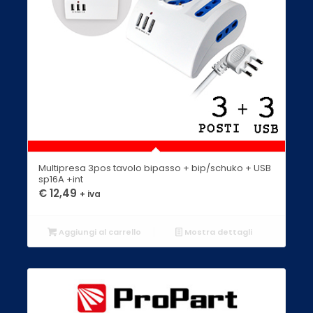
Multipresa 3pos tavolo bipasso + bip/schuko + USB
sp16A +int
€
12,49
+ iva
Aggiungi al carrello
Mostra dettagli