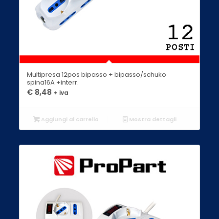
Multipresa 12pos bipasso + bipasso/schuko
spina16A +interr.
€
8,48
+ iva
Aggiungi al carrello
Mostra dettagli