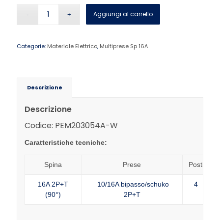
Aggiungi al carrello
Categorie:
Materiale Elettrico
,
Multiprese Sp 16A
Descrizione
Descrizione
Codice: PEM203054A-W
Caratteristiche tecniche:
Spina
Prese
Posti
C
16A 2P+T
10/16A bipasso/schuko
4
B
(90°)
2P+T