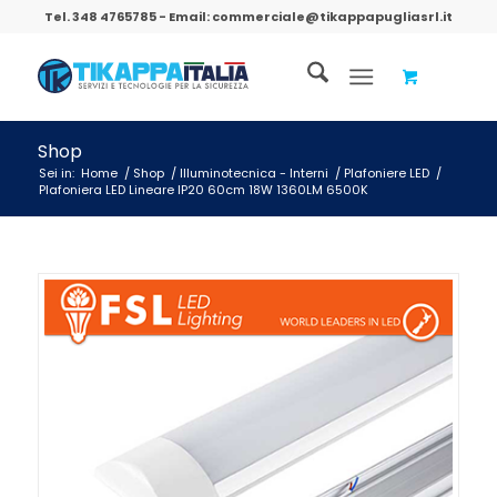
Tel.
348 4765785
- Email:
commerciale@tikappapugliasrl.it
Shop
Sei in:
Home
/
Shop
/
Illuminotecnica - Interni
/
Plafoniere LED
/
Plafoniera LED Lineare IP20 60cm 18W 1360LM 6500K