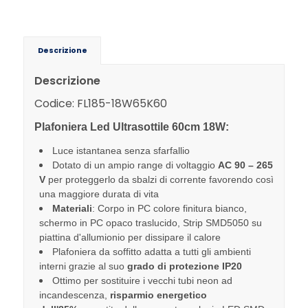
Descrizione
Descrizione
Codice: FL185-18W65K60
Plafoniera Led Ultrasottile 60cm 18W:
Luce istantanea senza sfarfallio
Dotato di un ampio range di voltaggio
AC 90 – 265
V
per proteggerlo da sbalzi di corrente favorendo così
una maggiore durata di vita
Materiali
:
Corpo in PC colore finitura bianco,
schermo in PC opaco traslucido, Strip SMD5050 su
piattina d'allumionio per dissipare il calore
Plafoniera da soffitto adatta a tutti gli ambienti
interni grazie al suo
grado di protezione IP20
Ottimo per sostituire i vecchi tubi neon ad
incandescenza,
risparmio energetico