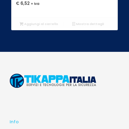
€
6,52
+ iva
Aggiungi al carrello
Mostra dettagli
Info