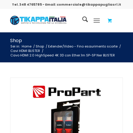
Tel.
348 4765785
- Email:
commerciale@tikappapugliasrl.it
Shop
Sei in:
Home
/
Shop
/
Extender/Video - Fino esaurimento scorte
/
Cavi HDMI BLISTER
/
Cavo HDMI 2.0 HighSpeed 4K 3D con Ether.1m SP-SP Ner BLISTER