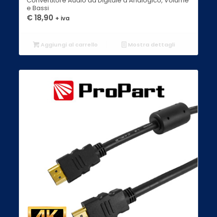
Convertitore Audio da Digitale a Analogico, Volume
e Bassi
€
18,90
+ iva
Aggiungi al carrello
Mostra dettagli