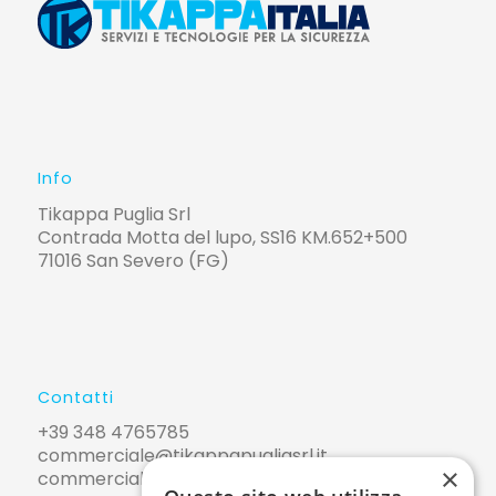
Info
Tikappa Puglia Srl
Contrada Motta del lupo, SS16 KM.652+500
71016 San Severo (FG)
Contatti
+39 348 4765785
commerciale@tikappapugliasrl.it
×
commerciale@pec.tikappapugliasrl.it